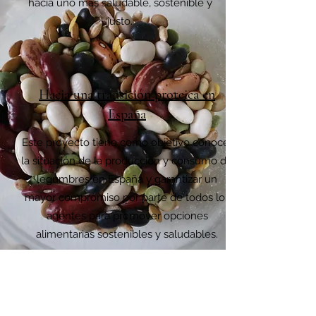
hacia uno más saludable, sostenible y
justo.
Hacia una transición proteica en
España
Este proyecto tiene como objetivo conocer
la situación de la producción y consumo de
legumbres en España y garantizar un
mayor compromiso por parte de todos los
agentes para promover opciones
alimentarias sostenibles y saludables.