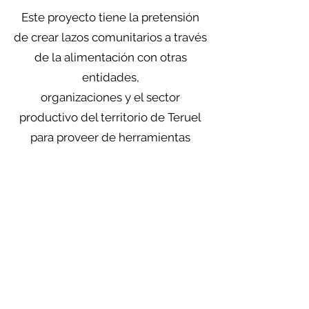
Este proyecto tiene la pretensión
de crear lazos comunitarios a través
de la alimentación con otras
entidades,
organizaciones y el sector
productivo del territorio de Teruel
para proveer de herramientas
emancipadoras en
materia alimentaria a personas en
situación de vulnerabilidad.
Esc@laSalut
PROLEGARA
La finalidad de este Grupo Operativo es
impulsar el cultivo y la comercialización de