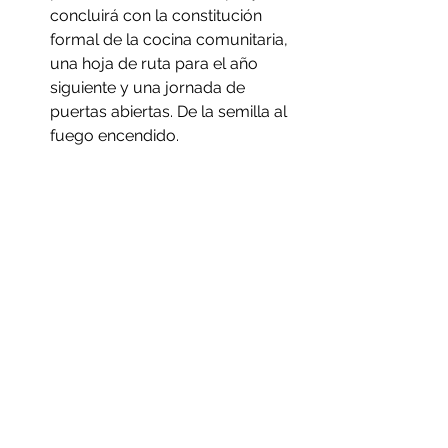
concluirá con la constitución 
formal de la cocina comunitaria, 
una hoja de ruta para el año 
siguiente y una jornada de 
puertas abiertas. De la semilla al 
fuego encendido.
Un proyecto que conecta lo 
local con lo colectivo
Lo que nos entusiasma de "Avivando 
el fuego" es que no es solo un piloto. 
Es un nodo. El aprendizaje que 
generemos en Teruel alimentará la 
red estatal; la red estatal 
retroalimentará el diseño del piloto. 
Cocina y red se necesitan 
mutuamente.