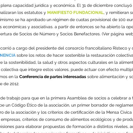
 plena capacidad jurídica y económica. El 31 de diciembre concluyó e
nalizaran los estatutos y
MANIFIESTO FUNDACIONAL
, y remitieran 
imismo se ha aprobado un régimen de cuotas provisional de 100 euro
 económicas y asociativas. a partir de entonces se ha abierto la ope
apertura de Socios de Número y Socios Benefactores. (Ver página we
orrió a cargo del presidente del consorcio francoitaliano Risteco y d
NENCIA
sobre los retos de hacer sostenible la restauración colecti
 la sostenibilidad, la salud y otros aspectos culturales en la alime
n colectiva que integre estos valores, puede actuar con efecto multip
amos en la
Conferencia de partes interesadas
sobre alimentación y sos
e de 2012.
e trabajo para que en la primera Asamblea de socios a celebrar a f
be un Código Ético de la asociación, un primer borrador de reglamen
o de la asociación y los criterios de certificación de la Mensa Civi
a, empresas, criterios de consumo de alimentos ecológicos y de prod
isiones para elaborar propuestas de formación a distintos niveles, a