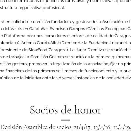
ha de determinadas experiencias formativas y de iniciativas que fo
ructura organizativa profesional.
ará en calidad de comisión fundadora y gestora de la Asociación, e
a del Vallés en Cataluña), Francisco Campos (Cárnicas Ecológicas 
te Plataforma por unos comedores escolares de calidad de Zaragoza)
lenciana), Antonio García Allut (Director de la Fundación Lonxanet p
presidente de SlowFood Zaragoza). La Junta Directiva se reunió el 2
s de trabajo. La Comisión Gestora se reunirá en la primera quincena d
isión gestora, promover la legalización de la asociación, fijar un p
lina financiera de los primeros seis meses de funcionamiento y la pu
blica de la iniciativa ante las diversas instancias de la sociedad civ
Socios de honor
Decisión Asamblea de socios. 21/4/17; 13/4/18; 12/4/19.