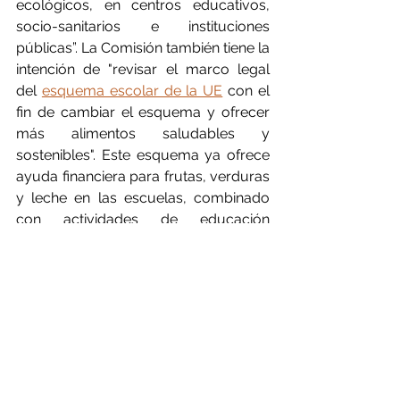
ecológicos, en centros educativos, 
socio-sanitarios e instituciones 
públicas”. La Comisión también tiene la 
intención de "revisar el marco legal 
del 
esquema escolar de la UE
 con el 
fin de cambiar el esquema y ofrecer 
más alimentos saludables y 
sostenibles". Este esquema ya ofrece 
ayuda financiera para frutas, verduras 
y leche en las escuelas, combinado 
con actividades de educación 
alimentaria, como visitas a granjas.
Defranceschi agrega: “
La Comisión 
Europea nos dijo en varias ocasiones 
que ahora era el momento de 
inspirarlos con ideas concretas. La 
petición 
#SmallPlateBigImpact
 se trata 
de incentivar la provisión de alimentos 