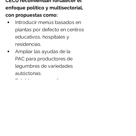
CECU recomiendan fortalecer el 
enfoque político y multisectorial, 
con propuestas como:
Introducir menús basados en 
plantas por defecto en centros 
educativos, hospitales y 
residencias.
Ampliar las ayudas de la 
PAC para productores de 
legumbres de variedades 
autóctonas.
Establecer campañas 
institucionales permanentes, en 
línea con el éxito del Año 
Internacional de las Legumbres 
(2016).
Fomentar la innovación 
agroalimentaria, incluyendo 
harinas, pastas y snacks de 