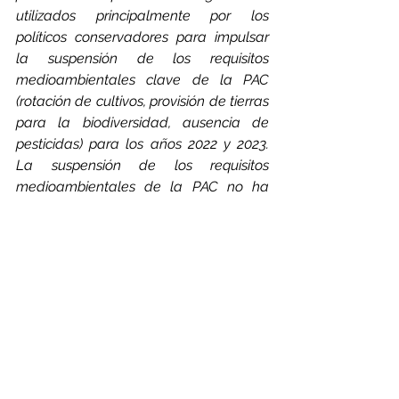
utilizados principalmente por los 
políticos conservadores para impulsar 
la suspensión de los requisitos 
medioambientales clave de la PAC 
(rotación de cultivos, provisión de tierras 
para la biodiversidad, ausencia de 
pesticidas) para los años 2022 y 2023. 
La suspensión de los requisitos 
medioambientales de la PAC no ha 
contribuido en absoluto a la seguridad 
alimentaria. Pero sí ha ido en 
detrimento del medio ambiente y de la 
sostenibilidad de la agricultura, ya que 
se han suspendido las medidas para 
proteger a los insectos polinizadores y 
aumentar la fertilidad del suelo. Con su 
Carta Abierta, las más de 100 
organizaciones de la sociedad civil se 