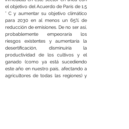
el objetivo del Acuerdo de París de 1.5 
° C y aumentar su objetivo climático 
para 2030 en al menos un 65% de 
reducción de emisiones. De no ser así, 
probablemente empeoraría los 
riesgos existentes y aumentaría la 
desertificación, disminuiría la 
productividad de los cultivos y el 
ganado (como ya está sucediendo 
este año en nuestro país, afectando a 
agricultores de todas las regiones) y 
la biodiversidad, reduciría el 
contenido de nutrientes de los 
cultivos y contribuiría a la inseguridad 
alimentaria (incluyendo la 
disponibilidad de agua), la pobreza, la 
migración y los conflictos. La 
oportunidad perfecta para hacerlo es 