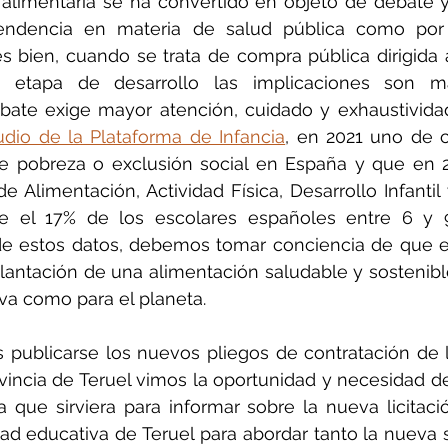
limentaria se ha convertido en objeto de debate y a
endencia en materia de salud pública como por 
es bien, cuando se trata de compra pública dirigida
 etapa de desarrollo las implicaciones son ma
ebate exige mayor atención, cuidado y exhaustivida
dio de la Plataforma de Infancia
, en 2021 uno de c
e pobreza o exclusión social en España y que en 20
 Alimentación, Actividad Física, Desarrollo Infantil
e el 17% de los escolares españoles entre 6 y 9
 de estos datos, debemos tomar conciencia de que e
lantación de una alimentación saludable y sostenible,
a como para el planeta.
as publicarse los nuevos pliegos de contratación de
vincia de Teruel vimos la oportunidad y necesidad de
va que sirviera para informar sobre la nueva licitació
ad educativa de Teruel para abordar tanto la nueva 