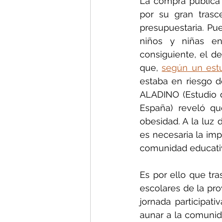
La compra pública a
por su gran trasc
presupuestaria. Pu
niños y niñas en
consiguiente, el d
que, 
según un estu
estaba en riesgo d
ALADINO (Estudio de
España) reveló qu
obesidad. A la luz
es necesaria la imp
comunidad educativ
Es por ello que tr
escolares de la pro
jornada participati
aunar a la comunid