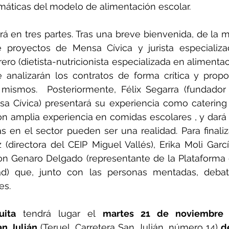
máticas del modelo de alimentación escolar. 
irá en tres partes. Tras una breve bienvenida, de la 
de proyectos de Mensa Cívica y jurista especializ
ero (dietista-nutricionista especializada en alimentació
e analizarán los contratos de forma crítica y prop
 mismos.  Posteriormente, Félix Segarra (fundador
a Cívica) presentará su experiencia como catering 
on amplia experiencia en comidas escolares , y dará
s en el sector pueden ser una realidad. Para finaliz
(directora del CEIP Miguel Vallés), Erika Moli Garcí
con Genaro Delgado (representante de la Plataforma
ad) que, junto con las personas mentadas, debati
es.
uita
 tendrá lugar el 
martes 21 de noviembre 
an Julián
 (Teruel, Carretera San Julián, número 14) 
d