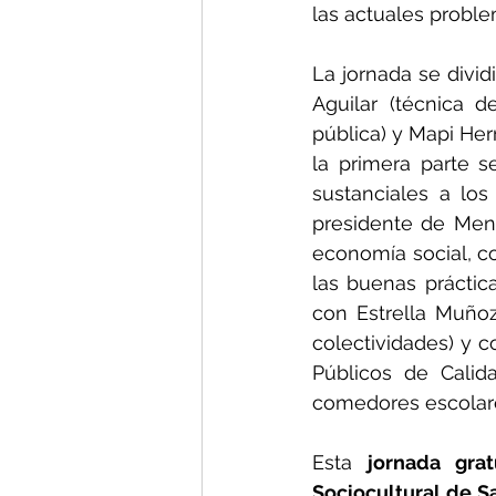
las actuales proble
La jornada se divid
Aguilar (técnica 
pública) y Mapi Herr
la primera parte s
sustanciales a los
presidente de Mens
economía social, c
las buenas práctica
con Estrella Muñoz 
colectividades) y 
Públicos de Calid
comedores escolar
Esta 
jornada grat
Sociocultural de S