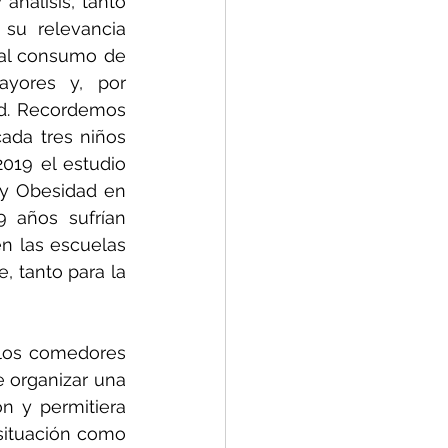
nálisis, tanto 
su relevancia 
 al consumo de 
yores y, por 
d. Recordemos 
ada tres niños 
19 el estudio 
 y Obesidad en 
 años sufrían 
n las escuelas 
 tanto para la 
 los comedores 
 organizar una 
n y permitiera 
situación como 