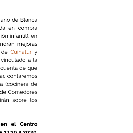
mano de Blanca 
ada en compra 
n infantil), en 
ondrán mejoras 
 de 
Cuinatur 
y 
vinculado a la 
 cuenta de que 
ar, contaremos 
a (cocinera de 
 de Comedores 
rán sobre los 
en el Centro 
e 17:30 a 20:30
. 