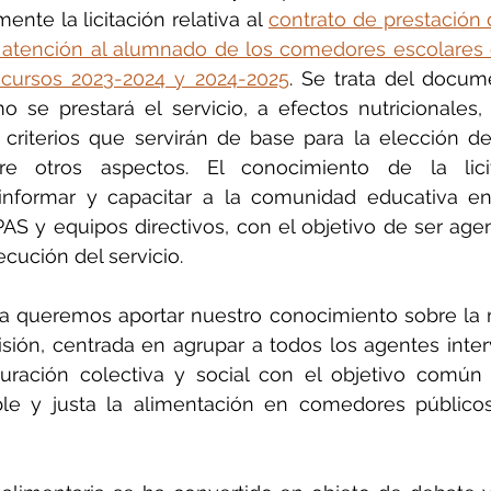
nte la licitación relativa al 
contrato de prestación d
atención al alumnado de los comedores escolares de
 cursos 2023-2024 y 2024-2025
. Se trata del docum
o se prestará el servicio, a efectos nutricionales,
 criterios que servirán de base para la elección d
ntre otros aspectos. El conocimiento de la licit
informar y capacitar a la comunidad educativa en
PAS y equipos directivos, con el objetivo de ser agen
ecución del servicio.
 queremos aportar nuestro conocimiento sobre la ma
ión, centrada en agrupar a todos los agentes interv
auración colectiva y social con el objetivo común
ible y justa la alimentación en comedores público