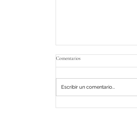
Comentarios
Escribir un comentario...
Una hoja de ruta que mira al
pasado: nuestra posición sobre la
Estrategia Ganadera y el Plan de
Proteínas de la UE