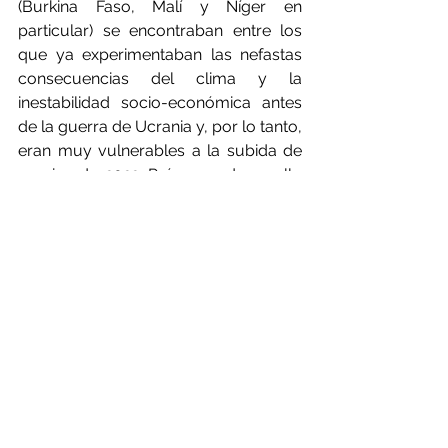
(Burkina Faso, Malí y Níger en 
particular) se encontraban entre los 
que ya experimentaban las nefastas 
consecuencias del clima y la 
inestabilidad socio-económica antes 
de la guerra de Ucrania y, por lo tanto, 
eran muy vulnerables a la subida de 
precios de 2022. Países en desarrollo 
más grandes, como Pakistán, están 
también entre la espada y la pared: 
necesitan endeudarse más si quieren 
invertir en medidas para protegerse a 
sí mismos y a sus producciones 
alimentarias.
La proporción de financiación 
climática que se destina a la 
transformación de los sistemas 
alimentarios es lamentablemente 