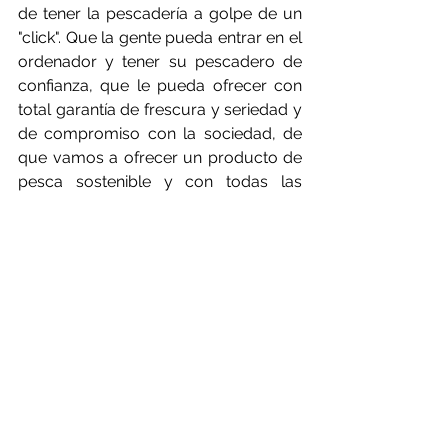
de tener la pescadería a golpe de un 
"click". Que la gente pueda entrar en el 
ordenador y tener su pescadero de 
confianza, que le pueda ofrecer con 
total garantía de frescura y seriedad y 
de compromiso con la sociedad, de 
que vamos a ofrecer un producto de 
pesca sostenible y con todas las 
garantías de trazabilidad. Porque 
tenemos un sistema de trazabilidad 
donde podemos indicar la zona de 
pesca, el día que se pescó, el banco 
que lo pescó y el arte de pesca con el 
que se realizó la captura. El comercio 
electrónico aún está en expansión y 
creemos que si generamos confianza 
en el cliente y si acabamos siendo su 
pescadero de confianza es un 
negocio que puede tener futuro, y así 