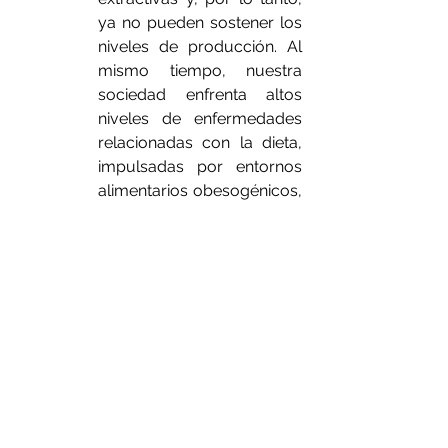
ya no pueden sostener los 
niveles de producción. Al 
mismo tiempo, nuestra 
sociedad enfrenta altos 
niveles de enfermedades 
relacionadas con la dieta, 
impulsadas por entornos 
alimentarios obesogénicos, 
que causan sufrimiento y 
socavan los presupuestos 
públicos y los sistemas de 
salud. El FSFS puede 
brindar soluciones a largo 
plazo a estos desafíos 
complejos y entrelazados.
El FSFS no se trata de 
imponer cargas indebidas 