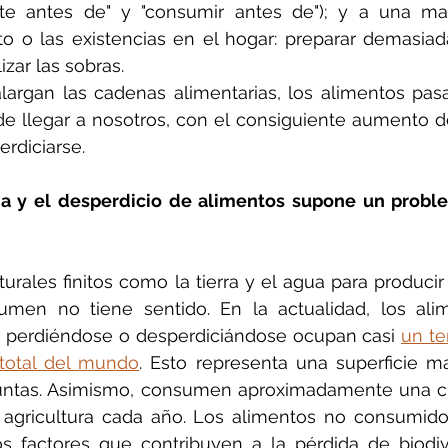
te antes de" y "consumir antes de"); y a una mal
 o las existencias en el hogar: preparar demasiad
izar las sobras.
argan las cadenas alimentarias, los alimentos pas
 llegar a nosotros, con el consiguiente aumento de
rdiciarse.
da y el desperdicio de alimentos supone un proble
aturales finitos como la tierra y el agua para produci
men no tiene sentido. En la actualidad, los ali
 perdiéndose o desperdiciándose ocupan casi 
un te
 total del mundo
. Esto representa una superficie m
juntas. Asimismo, consumen aproximadamente una cua
a agricultura cada año. Los alimentos no consumido
s factores que contribuyen a la pérdida de biodive