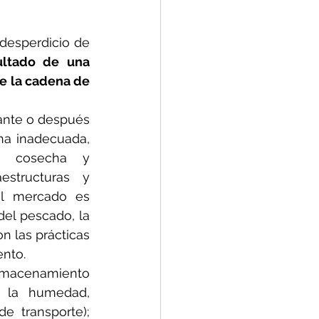
desperdicio de 
ltado de una 
e la cadena de 
ante o después 
a inadecuada, 
de cosecha y 
structuras y 
al mercado es 
el pescado, la 
n las prácticas 
ento.
lmacenamiento 
 la humedad, 
e transporte); 