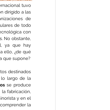
rnacional tuvo 
dirigido a las 
anizaciones de 
ulares de todo 
ecnológica con 
. No obstante, 
l, ya que hay 
 ello, ¿de qué 
ma que supone?
tos destinados 
o largo de la 
tos
 se produce 
a fabricación, 
orista y en el 
 comprender la 