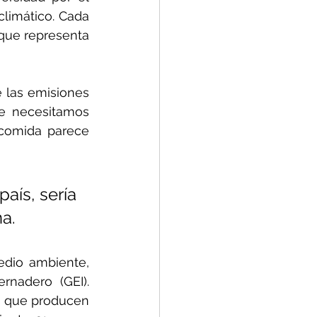
limático. Cada 
que representa 
 las emisiones 
e necesitamos 
comida parece 
aís, sería 
na.
dio ambiente, 
nadero (GEI). 
s que producen 