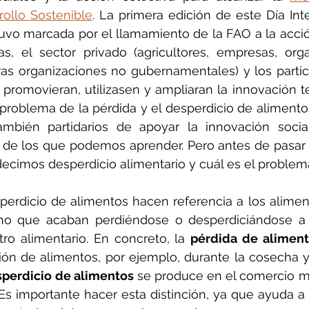
rollo Sostenible
. La primera edición de este Día Inte
uvo marcada por el llamamiento de la FAO a la acción 
as, el sector privado (agricultores, empresas, org
as organizaciones no gubernamentales) y los partic
promovieran, utilizasen y ampliaran la innovación t
l problema de la pérdida y el desperdicio de alimentos
mbién partidarios de apoyar la innovación socia
 de los que podemos aprender. Pero antes de pasar a
cimos desperdicio alimentario y cuál es el proble
perdicio de alimentos hacen referencia a los alimen
 que acaban perdiéndose o desperdiciándose a l
ro alimentario. En concreto, la 
pérdida de alimen
ón de alimentos, por ejemplo, durante la cosecha y l
perdicio de alimentos
 se produce en el comercio min
Es importante hacer esta distinción, ya que ayuda a