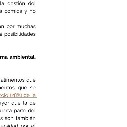
a gestión del 
a comida y no 
an por muchas 
 posibilidades 
ma ambiental, 
r alimentos que 
mentos que se 
rcio (28%) de la 
ayor que la de 
rta parte del 
s son también 
rsidad por el 