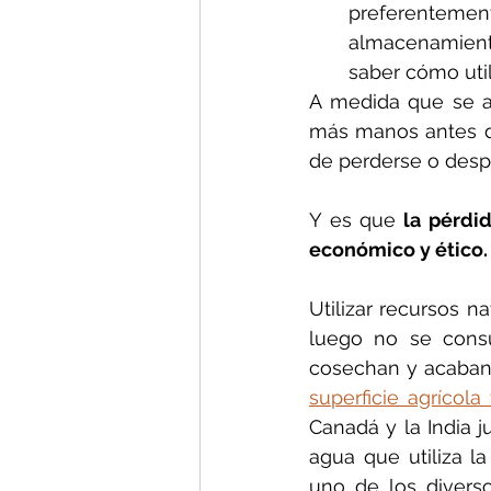
preferentemen
almacenamiento
saber cómo util
A medida que se al
más manos antes de
de perderse o despe
Y es que
 la pérdi
económico y ético.
Utilizar recursos n
luego no se consu
cosechan y acaban
superficie agrícola
Canadá y la India 
agua que utiliza l
uno de los diverso