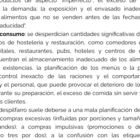
oductos de aspecto "imperfecto"; el exceso de ex
de la demanda; la exposición y el envasado inade
s alimentos que no se venden antes de las fecha
caducidad".
e consumo
: se desperdician cantidades significativas 
os de hostelería y restauración, como comedores e
itales, restaurantes, pubs, hoteles y centros de o
entran el almacenamiento inadecuado de los alime
 existencias, la planificación de los menús o la p
ontrol inexacto de las raciones y el comportam
 el personal, que puede provocar el deterioro de los
ante su preparación, el exceso de comida sin servir y
s clientes.
l despilfarro suele deberse a una mala planificación d
 compras excesivas (influidas por porciones y tama
ndes); a compras impulsivas (promociones o de
 tres por dos); a la confusión con las etiquet