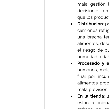
mala gestión l
decisiones tom
que los product
Distribución
: 
camiones refrig
una brecha tem
alimentos, des
el riesgo de q
humedad o daño
Procesado y 
humanos, mala 
final por inc
alimentos pro
mala previsión 
En la tienda
: 
están relacion