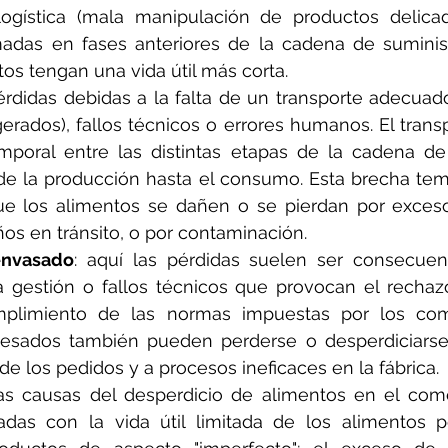
ogística (mala manipulación de productos delicad
adas en fases anteriores de la cadena de suminis
os tengan una vida útil más corta.
pérdidas debidas a la falta de un transporte adecuado
erados), fallos técnicos o errores humanos. El transp
poral entre las distintas etapas de la cadena de 
de la producción hasta el consumo. Esta brecha tem
ue los alimentos se dañen o se pierdan por exceso d
s en tránsito, o por contaminación.
envasado
: aquí las pérdidas suelen ser consecuenc
gestión o fallos técnicos que provocan el rechazo
umplimiento de las normas impuestas por los com
cesados también pueden perderse o desperdiciarse
de los pedidos y a procesos ineficaces en la fábrica.
las causas del desperdicio de alimentos en el come
adas con la vida útil limitada de los alimentos pe