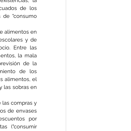
istencias; la 
cuados de los 
s de "consumo 
de alimentos en 
scolares y de 
cio. Entre las 
ntos, la mala 
revisión de la 
iento de los 
 alimentos, el 
 las sobras en 
e las compras y 
ños de envases 
scuentos por 
as ("consumir 