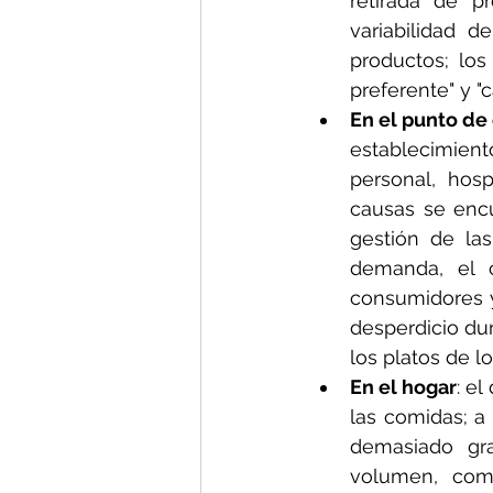
retirada de pr
variabilidad 
productos; lo
preferente" y "
En el punto d
establecimient
personal, hosp
causas se encu
gestión de las
demanda, el c
consumidores y
desperdicio dur
los platos de lo
En el hogar
: e
las comidas; a
demasiado gra
volumen, como