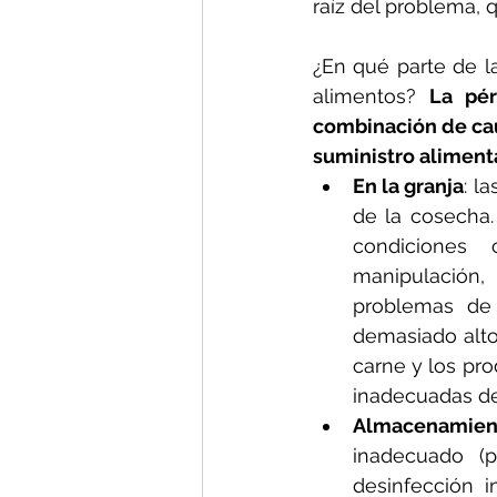
raíz del problema,
¿En qué parte de l
alimentos? 
La pér
combinación de caus
suministro alimenta
En la granja
: l
de la cosecha.
condiciones 
manipulación,
problemas de 
demasiado alto
carne y los pro
inadecuadas de
Almacenamien
inadecuado (
desinfección i