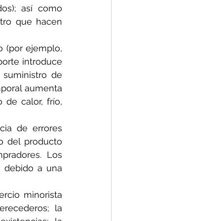
os); así como 
tro que hacen 
 (por ejemplo, 
orte introduce 
suministro de 
poral aumenta 
e calor, frío, 
ia de errores 
 del producto 
pradores. Los 
 debido a una 
rcio minorista 
recederos; la 