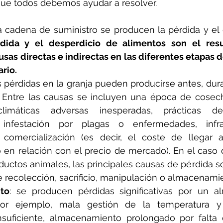
 que todos debemos ayudar a resolver.
a cadena de suministro se producen la pérdida y el 
dida y el desperdicio de alimentos son el resu
as directas e indirectas en las diferentes etapas d
rio.
as pérdidas en la granja pueden producirse antes, dur
 Entre las causas se incluyen una época de cosech
climáticas adversas inesperadas, prácticas 
 infestación por plagas o enfermedades, infrae
comercialización (es decir, el coste de llegar 
 en relación con el precio de mercado). En el caso d
ductos animales, las principales causas de pérdida so
 recolección, sacrificio, manipulación o almacenami
to
: se producen pérdidas significativas por un a
por ejemplo, mala gestión de la temperatura y
nsuficiente, almacenamiento prolongado por falta d