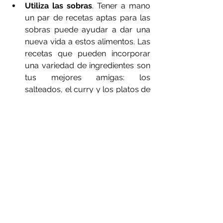
Utiliza las sobras
. Tener a mano 
un par de recetas aptas para las 
sobras puede ayudar a dar una 
nueva vida a estos alimentos. Las 
recetas que pueden incorporar 
una variedad de ingredientes son 
tus mejores amigas: los 
salteados, el curry y los platos de 
pasta, por ejemplo, pueden 
funcionar bien con una amplia 
gama de verduras. Las frutas 
pueden convertirse en productos 
horneados como pasteles, tartas 
o incluso mermeladas y 
conservas. El arroz sobrante es 
un buen arroz frito, y el pan duro 
puede convertirse en picatostes o 
pan rallado, mientras que la carne 
sobrante puede utilizarse en 