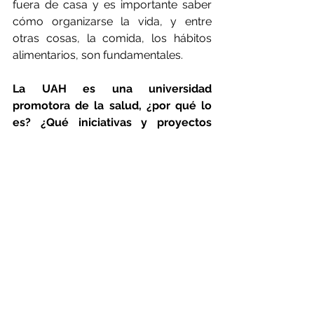
fuera de casa y es importante saber 
cómo organizarse la vida, y entre 
otras cosas, la comida, los hábitos 
alimentarios, son fundamentales.
La UAH es una universidad 
promotora de la salud, ¿por qué lo 
es? ¿Qué iniciativas y proyectos 
lleva a cabo?
Parte de la idea que comentamos de 
que la fase universitaria es clave para 
promover la salud. A partir de ahí, se 
han creado varias redes de trabajo: 
una Red Madrileña de Universidades 
Saludables, en la que hay tanto 
universidades públicas como 
privadas, y otra Red Estatal de 
Universidades Saludables, que integra 
tanto universidades como 