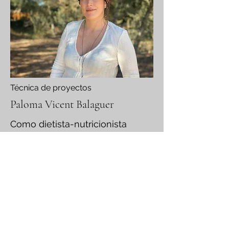
Técnica de proyectos
Paloma Vicent Balaguer
Como dietista-nutricionista
colegiada, ha coordinado el
proyecto de
Esc@laSalut
.
Actualmente, también es co-
coordinadora del proyecto
SchoolFood4Change.