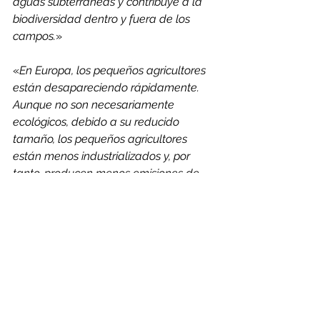
aguas subterráneas y contribuye a la 
biodiversidad dentro y fuera de los 
campos.
»
«
En Europa, los pequeños agricultores 
están desapareciendo rápidamente. 
Aunque no son necesariamente 
ecológicos, debido a su reducido 
tamaño, los pequeños agricultores 
están menos industrializados y, por 
tanto, producen menos emisiones de 
CO2 en comparación con las grandes 
explotaciones gestionadas con 
maquinaria agrícola pesada, y tienen 
un impacto positivo en la economía de 
la comunidad local en la que viven, ya 
que tienden a dedicarse más a la 
venta en la propia explotación y a las 
cadenas de suministro cortas, que 