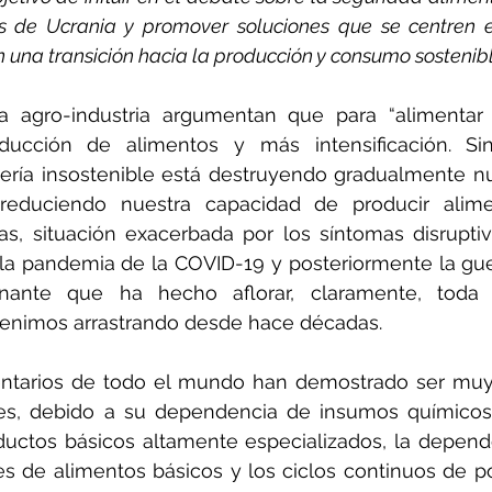
is de Ucrania y promover soluciones que se centren e
 una transición hacia la producción y consumo sostenib
a agro-industria argumentan que para “alimentar
ucción de alimentos y más intensificación. Sin
dería insostenible está destruyendo gradualmente n
educiendo nuestra capacidad de producir alimen
as, situación exacerbada por los síntomas disrupti
 la pandemia de la COVID-19 y posteriormente la gue
nante que ha hecho aflorar, claramente, toda 
venimos arrastrando desde hace décadas.
entarios de todo el mundo han demostrado ser muy 
nes, debido a su dependencia de insumos químicos 
uctos básicos altamente especializados, la depende
es de alimentos básicos y los ciclos continuos de p