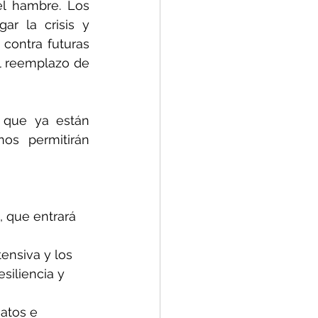
l hambre. Los 
r la crisis y 
contra futuras 
l reemplazo de 
que ya están 
os permitirán 
, que entrará 
ensiva y los 
siliencia y 
atos e 