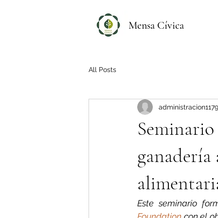
Mensa Cívica
All Posts
administracion117
Seminario 
ganadería 
alimentari
Este seminario for
Foundation
 con el o