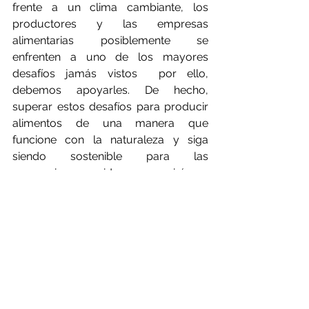
frente a un clima cambiante, los 
productores y las empresas 
alimentarias posiblemente se 
enfrenten a uno de los mayores 
desafíos jamás vistos  por ello, 
debemos apoyarles. De hecho, 
superar estos desafíos para producir 
alimentos de una manera que 
funcione con la naturaleza y siga 
siendo sostenible para las 
generaciones venideras requerirá una 
innovación y una cooperación sin 
precedentes, muchas de las cuales 
deben ser lideradas por la industria 
agro-alimentaria.
Como vemos, la transición a la 
agroecología no es aislada, ya que 
también debería complementarse con 