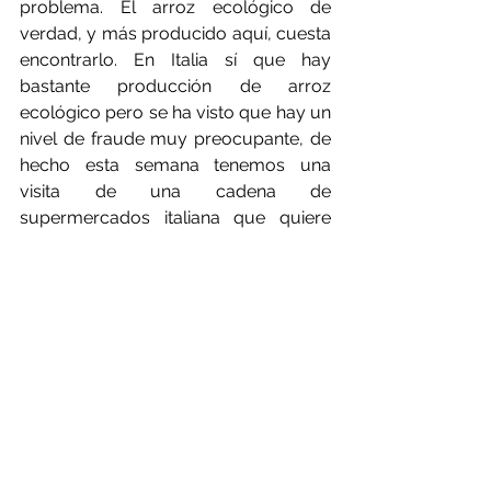
problema. El arroz ecológico de 
verdad, y más producido aquí, cuesta 
encontrarlo. En Italia sí que hay 
bastante producción de arroz 
ecológico pero se ha visto que hay un 
nivel de fraude muy preocupante, de 
hecho esta semana tenemos una 
visita de una cadena de 
supermercados italiana que quiere 
comprarnos el arroz porque busca 
una confianza del 100%.
De todas formas, estamos notando 
que aumenta la demanda de 
producto ecológico y algo más, que a 
veces ese algo más son cuestiones 
ambientales y de proximidad, o 
garantías sobre el origen, y ahí 
nosotros tenemos una buena 