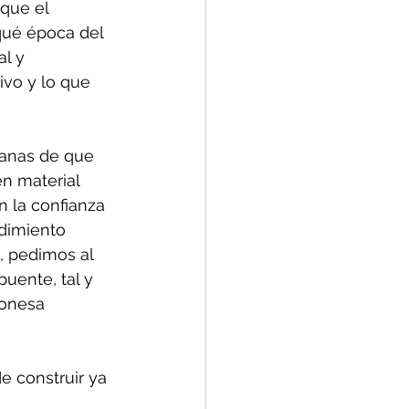
que el 
ué época del 
l y 
ivo y lo que 
manas de que 
n material 
n la confianza 
dimiento 
, pedimos al 
uente, tal y 
gonesa 
e construir ya 