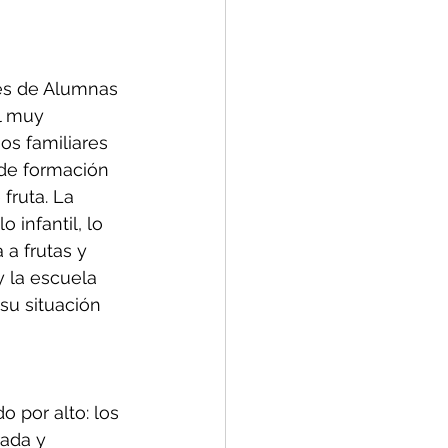
es de Alumnas 
l muy 
os familiares 
de formación 
fruta. La 
 infantil, lo 
a frutas y 
y la escuela 
su situación 
 por alto: los 
rada y 