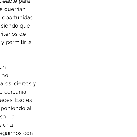
ueable para 
 querrían 
a oportunidad 
, siendo que 
iterios de 
 permitir la 
 un 
ino 
aros, ciertos y 
e cercanía, 
ades. Eso es 
poniendo al 
sa. La 
s una 
 Seguimos con 