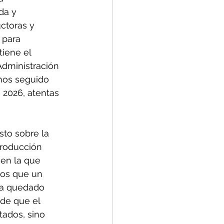
da y 
ctoras y 
 para 
iene el 
 Administración 
mos seguido 
 2026, atentas 
to sobre la 
producción 
en la que 
os que un 
ya quedado 
de que el 
tados, sino 