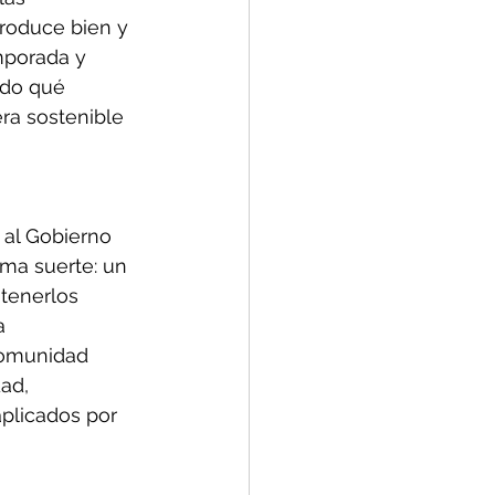
produce bien y 
mporada y 
ndo qué 
ra sostenible 
al Gobierno 
ma suerte: un 
 tenerlos 
a 
comunidad 
ad, 
plicados por 