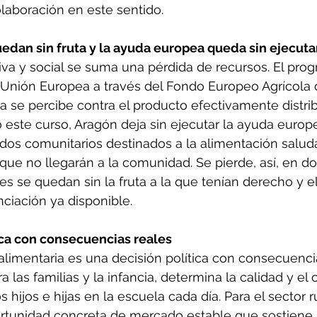
olaboración en este sentido.
edan sin fruta y la ayuda europea queda sin ejecuta
iva y social se suma una pérdida de recursos. El pro
 Unión Europea a través del Fondo Europeo Agrícola 
 se percibe contra el producto efectivamente distrib
io este curso, Aragón deja sin ejecutar la ayuda europ
dos comunitarios destinados a la alimentación saluda
que no llegarán a la comunidad. Se pierde, así, en do
res se quedan sin la fruta a la que tenían derecho y el 
nciación ya disponible.
ica con consecuencias reales
limentaria es una decisión política con consecuenci
a las familias y la infancia, determina la calidad y el 
ijos e hijas en la escuela cada día. Para el sector ru
rtunidad concreta de mercado estable que sostiene 