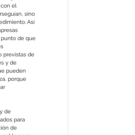
con el 
rseguían, sino 
edimiento. Así 
mpresas 
 punto de que 
s 
 previstas de 
s y de 
que pueden 
za, porque 
ar 
y de 
sados para 
ión de 