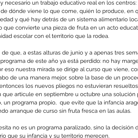
ecesario un trabajo educativo real en los centros: 
e dónde viene lo que come, quién lo produce, en q
edad y qué hay detrás de un sistema alimentario loca
lo que convierte una pieza de fruta en un acto educat
dad escolar con el territorio que la rodea.
de que, a estas alturas de junio y a apenas tres se
l programa de este año ya está perdido: no hay marge
or eso nuestra mirada se dirige al curso que viene, co
cabo de una manera mejor, sobre la base de un proce
a entonces los nuevos pliegos no estuvieran resueltos
que articule en septiembre u octubre una solución p
 un programa propio,  que evite que la infancia ara
 arranque de curso sin fruta fresca en las aulas.
ita no es un programa paralizado, sino la decisión d
io que su infancia y su territorio merecen.