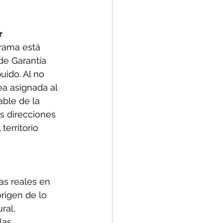
r
grama está 
de Garantía 
uido. Al no 
ea asignada al 
ble de la 
s direcciones 
territorio 
as reales en 
origen de lo 
ral, 
las 