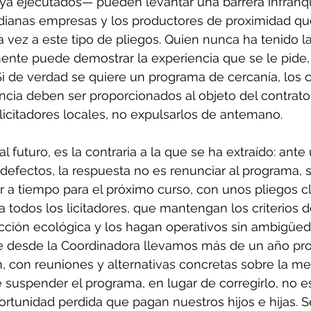
s ya ejecutados— pueden levantar una barrera infranq
ianas empresas y los productores de proximidad que
 vez a este tipo de pliegos. Quien nunca ha tenido l
lmente puede demostrar la experiencia que se le pide
 de verdad se quiere un programa de cercanía, los cr
ncia deben ser proporcionados al objeto del contrato y
icitadores locales, no expulsarlos de antemano.
al futuro, es la contraria a la que se ha extraído: ante
efectos, la respuesta no es renunciar al programa, s
tar a tiempo para el próximo curso, con unos pliegos cl
a todos los licitadores, que mantengan los criterios d
ción ecológica y los hagan operativos sin ambigüed
 desde la Coordinadora llevamos más de un año pro
 con reuniones y alternativas concretas sobre la me
e suspender el programa, en lugar de corregirlo, no e
ortunidad perdida que pagan nuestros hijos e hijas.