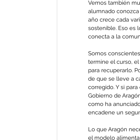
Vemos también muy n
alumnado conozca d
año crece cada vari
sostenible. Eso es 
conecta a la comuni
Somos conscientes 
termine el curso, e
para recuperarlo. P
de que se lleve a 
corregido. Y si par
Gobierno de Aragón 
como ha anunciado,
encadene un segundo
Lo que Aragón neces
el modelo alimentar