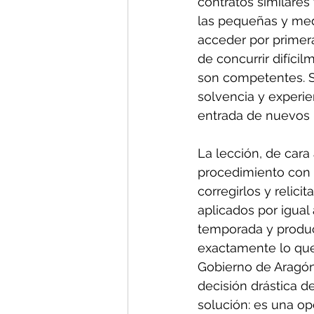
contratos similare
las pequeñas y med
acceder por primera
de concurrir difíci
son competentes. Si
solvencia y experie
entrada de nuevos l
La lección, de cara 
procedimiento con d
corregirlos y relici
aplicados por igual 
temporada y produc
exactamente lo que
Gobierno de Aragón,
decisión drástica d
solución: es una op