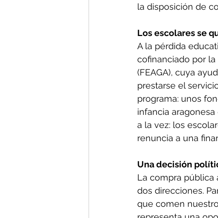
la disposición de c
Los escolares se qu
A la pérdida educat
cofinanciado por la
(FEAGA), cuya ayuda
prestarse el servic
programa: unos fon
infancia aragonesa 
a la vez: los escola
renuncia a una fina
Una decisión polít
La compra pública a
dos direcciones. Par
que comen nuestros h
representa una opo