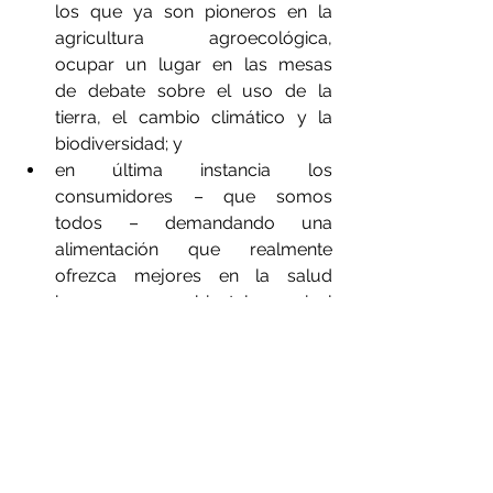
los que ya son pioneros en la 
agricultura agroecológica, 
ocupar un lugar en las mesas 
de debate sobre el uso de la 
tierra, el cambio climático y la 
biodiversidad; y
en última instancia los 
consumidores – que somos 
todos – demandando una 
alimentación que realmente 
ofrezca mejores en la salud 
humana y ambiental a nivel 
nacional y europeo.
Y tú, ¿de qué lado estás?
Para leer el informe del IDDRI en 
francés, pincha 
aquí
, y en inglés, 
aquí
.