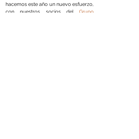
hacemos este año un nuevo esfuerzo, 
con nuestros socios del 
Grupo 
Operativo LEGUMCAL
, y las diversas 
DOP, IGP y legumbres de calidad que 
nos hemos dado cita en este pueblo 
de Castilla, donde se celebra 
tradicionalmente la Feria del Pan y 
que es sede de la IGP, Lenteja Tierra 
de Campos. En un ambiente festivo y 
participativo, te esperamos los días 20 
y 21 de Octubre.
Ver todo
Entradas recientes