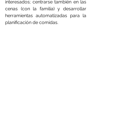
interesados; centrarse también en las 
cenas (con la familia) y desarrollar 
herramientas automatizadas para la 
planificación de comidas.
La representante de la 
Federación 
Europea de Asociaciones de 
Dietistas-Nutricionistas 
(EFAD)
 termino con algunas 
reflexiones sobre dietas saludables y 
sostenibles en los centros escolares 
en base a 
su 
posicionamiento
 publicado en 
octubre de 2021.
El evento termino con la intervención 
de representantes de la 
Comisión 
Europea
 para exponer la 
Estrategia 
de la granja a la mesa
 y las vías que 