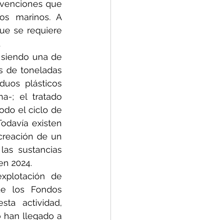
venciones que 
os marinos. A 
ue se requiere 
.
 siendo una de 
s de toneladas 
uos plásticos 
-; el tratado 
do el ciclo de 
odavía existen 
reación de un 
las sustancias 
en 2024.
xplotación de 
de los Fondos 
ta actividad, 
 han llegado a 