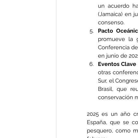
un acuerdo ha
(Jamaica) en j
consenso.
Pacto Oceáni
promueve la g
Conferencia de
en junio de 202
Eventos Clave 
otras conferen
Sur, el Congre
Brasil, que r
conservación m
2025 es un año cru
España, que se co
pesquero, como m