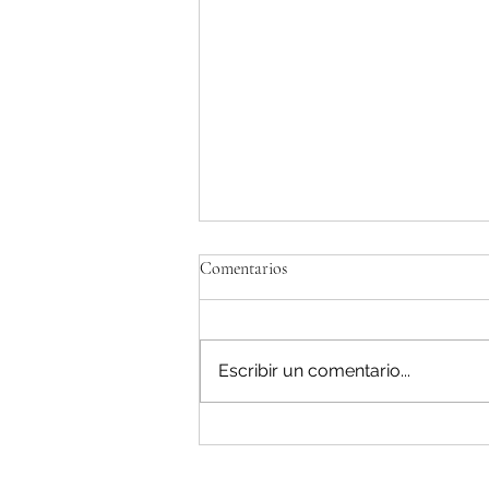
Comentarios
Escribir un comentario...
Una hoja de ruta que mira al
pasado: nuestra posición sobre la
Estrategia Ganadera y el Plan de