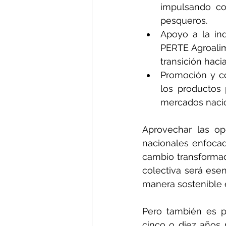
impulsando con
pesqueros.
Apoyo a la ind
PERTE Agroalim
transición haci
Promoción y co
los productos 
mercados nacio
Aprovechar las op
nacionales enfocada
cambio transformado
colectiva será ese
manera sostenible e
Pero también es p
cinco o diez años