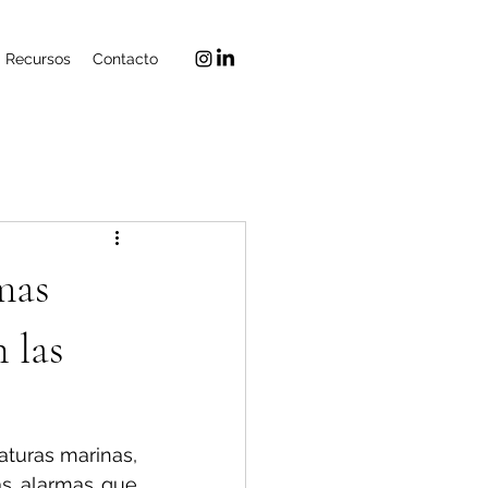
Recursos
Contacto
mas
 las
turas marinas, 
as alarmas que 