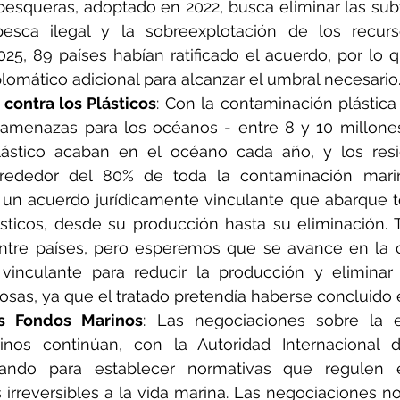
esqueras, adoptado en 2022, busca eliminar las sub
esca ilegal y la sobreexplotación de los recurs
025, 89 países habían ratificado el acuerdo, por lo q
lomático adicional para alcanzar el umbral necesario
 contra los Plásticos
: Con la contaminación plástica
s amenazas para los océanos - entre 8 y 10 millone
ástico acaban en el océano cada año, y los resid
lrededor del 80% de toda la contaminación marina
 un acuerdo jurídicamente vinculante que abarque to
ásticos, desde su producción hasta su eliminación. T
tre países, pero esperemos que se avance en la c
 vinculante para reducir la producción y eliminar 
osas, ya que el tratado pretendía haberse concluido 
os Fondos Marinos
: Las negociaciones sobre la e
inos continúan, con la Autoridad Internacional 
jando para establecer normativas que regulen es
irreversibles a la vida marina. Las negociaciones no