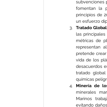
subvenciones p
fomentan la p
principios de 2
un esfuerzo dip
Tratado Global
las principale
métricas de pl
representan a
pretende crear
vida de los pl
desacuerdos en
tratado global
químicas peligr
Minería de l
minerales mar
Marinos traba
evitando daños 