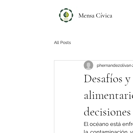
Mensa Cívica
All Posts
phernandezolivan
Desafíos y
alimentari
decisiones
El océano está enfr
la contaminación y