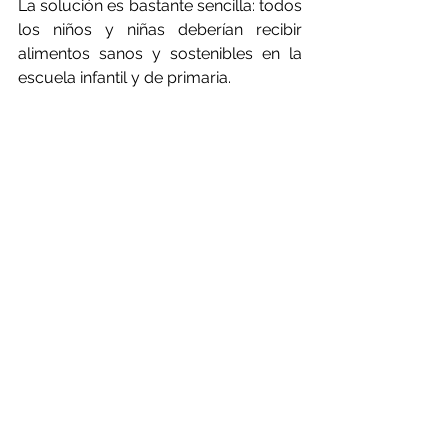
La solución es bastante sencilla: todos 
los niños y niñas deberían recibir 
alimentos sanos y sostenibles en la 
escuela infantil y de primaria.
Hacerlo realidad es claramente más 
complejo que el concepto. Y ahí es 
donde entramos los que tenemos 
más experiencia.
El compromiso con los jóvenes y la 
nutrición están estrechamente 
relacionados. ¡Tenemos que escuchar 
a los jóvenes y defender que la 
nutrición es una importante cuestión 
de género!