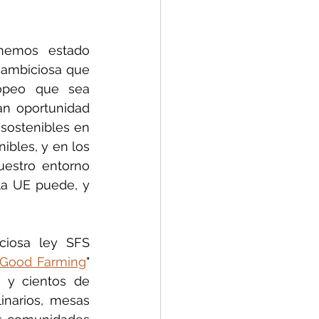
 hemos estado 
ambiciosa que 
opeo que sea 
an oportunidad 
sostenibles en 
bles, y en los 
estro entorno 
la UE puede, y 
iosa ley SFS 
 Good Farming
" 
 y cientos de 
inarios, mesas 