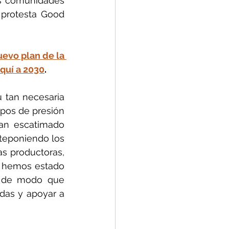
s comunidades 
 protesta Good 
evo plan de la 
aquí a 2030
.
 tan necesaria 
pos de presión 
an escatimado 
teponiendo los 
as productoras, 
 hemos estado 
, de modo que 
das y apoyar a 