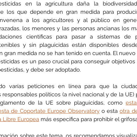
ticidas en la agricultura daña la biodiversida
e los que depende en gran medida para producir 
venena a los agricultores y al público en genera
zadas, los menores y las personas ancianas los má
aciones científicas para pasar a sistemas de p
tenibles y sin plaguicidas están disponibles des
n gran medida no se han tenido en cuenta. El nuevo
sticidas es un paso crucial para conseguir objetivos 
esticidas, y debe ser adoptado.
o varías peticiones en línea para que la ciuda
 responsables políticos (a nivel nacional y de la UE)
eglamento de la UE sobre plaguicidas, como 
est
esta de Coportate Europe Observatory
 o esta 
otra d
a Libre Europea
 más específica para prohibir el grifosa
rmación sobre este tema, os recomendamos visualiz