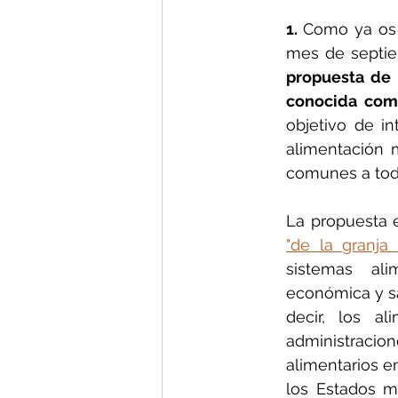
1. 
Como ya os
propuesta de 
conocida como
objetivo de in
alimentación m
comunes a toda
La propuesta e
"de la granja
sistemas ali
económica y san
decir, los a
administracion
alimentarios e
los Estados m