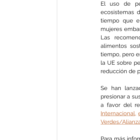
El uso de pes
ecosistemas d
tiempo que en
mujeres embara
Las recomend
alimentos sos
tiempo, pero e
la UE sobre pe
reducción de p
Se han lanzad
presionar a sus
a favor del r
Internacional
, 
Verdes/Alianz
Para más info