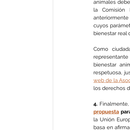
animales deben
la Comisión 
anteriormente 
cuyos parámetr
bienestar real 
Como ciudada
representante p
bienestar ani
respetuosa, ju
web de la Aso
los derechos d
4. 
Finalmente,
propuesta
 par
la Unión Europ
basa en afirma