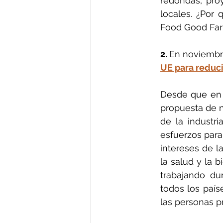
redondas, pro
locales. ¿Por 
Food Good Far
2. 
En noviembre
UE para reducir
Desde que en j
propuesta de n
de la industr
esfuerzos para
intereses de la
la salud y la b
trabajando du
todos los país
las personas p