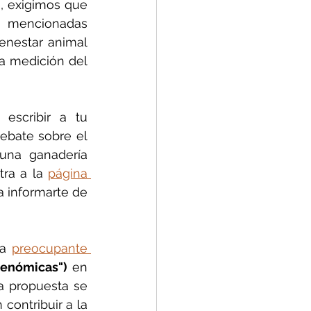
, exigimos que 
 mencionadas 
enestar animal 
a medición del 
scribir a tu 
debate sobre el 
una ganadería 
tra a la
página 
a informarte de 
a 
preocupante 
genómicas")
 en 
a propuesta se 
ontribuir a la 