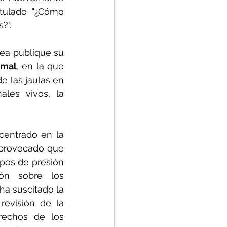
tulado "
¿Cómo 
?".
En octubre-noviembre se espera también que la Comisión Europea publique su 
imal
, en la que
e las jaulas en 
les vivos, la 
entrado en la 
 provocado que 
pos de presión 
ón sobre los 
a suscitado la 
revisión de la 
rechos de los 