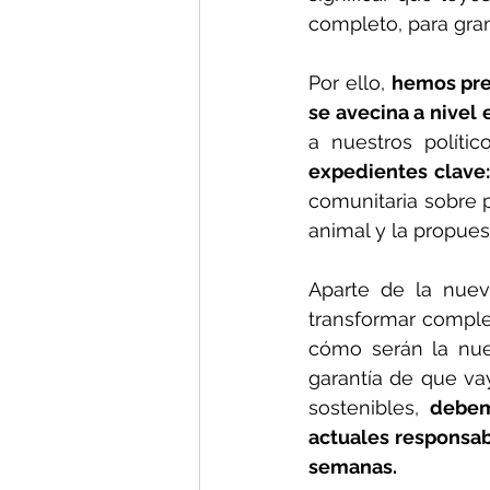
completo, para gran
Por ello, 
hemos prep
se avecina a nivel
a nuestros políti
expedientes clave
comunitaria sobre p
animal y la propue
Aparte de la nuev
transformar complet
cómo serán la nue
garantía de que vay
sostenibles, 
debem
actuales responsab
semanas.