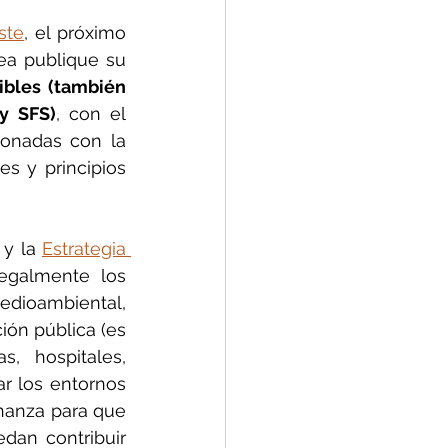
ste
, el próximo 
mes de septiembre (u octubre) se espera que la Comisión Europea publique su 
bles (también 
y SFS)
, con el 
ionadas con la 
s y principios 
y la 
Estrategia 
egalmente los 
ioambiental, 
ión pública (es 
 hospitales, 
r los entornos 
nanza para que 
an contribuir 