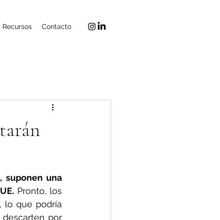
Recursos
Contacto
starán
, suponen una 
 UE.
 Pronto, los 
lo que podría 
 descarten por 