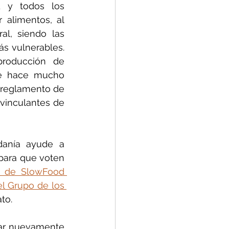
d y todos los 
alimentos, al 
l, siendo las 
s vulnerables. 
roducción de 
de hace mucho 
 reglamento de 
vinculantes de 
danía ayude a 
 para que voten 
a de SlowFood 
el Grupo de los 
to.
ar nuevamente 