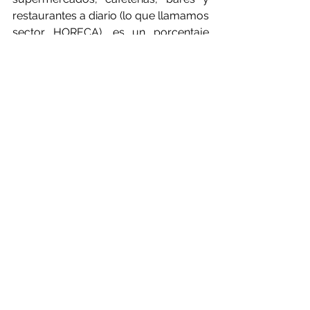
restaurantes a diario (lo que llamamos 
sector HORECA), es un porcentaje 
mayoritario ya que la reposición de 
los productos no alimenticios en la 
mayor parte de los casos no es diaria.
ZLC en colaboración con ALIA, que es 
el Cluster Aragónes de Logística, y 
con el Ayuntamiento de Zaragoza 
hicimos para la ciudad un diagnóstico 
de cuál sería la situación de las 
mercancías dentro de la ciudad. A 
partir de ahí se han propuesto varias 
iniciativas, iniciativas como creación 
de centros de consolidación urbanos, 
discos horarios reserva de plazas de 
carga y descarga. Otras soluciones a 
nivel europeo van de la mano de 