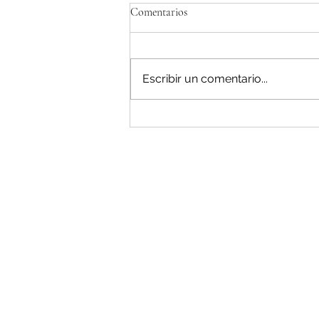
Comentarios
Escribir un comentario...
Una hoja de ruta que mira al
pasado: nuestra posición sobre la
Estrategia Ganadera y el Plan de
Proteínas de la UE