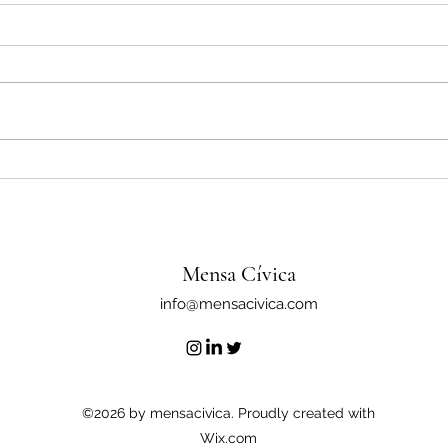
La Coordinadora por una
¡El f
Alimentación Sana y de Cercanía
segun
ante la paralización del programa
comun
escolar de frutas y verduras en
Aragón
Mensa Cívica
info@mensacivica.com
©2026 by mensacivica. Proudly created with
Wix.com