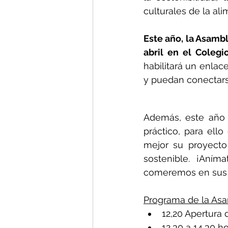
culturales de la ali
Este año, la Asambl
abril en el Colegi
habilitará un enlac
y puedan conectars
Además, este año 
práctico, para ello
mejor su proyecto
sostenible. ¡Aním
comeremos en sus i
Programa de la Asa
12,20 Apertura 
12,30 a 14,30 h