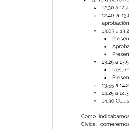
12,30 a 12,
12,40 a 13
aprobación,
13,05 a 13
Presen
Aproba
Presen
13,25 a 13,
Resume
Presen
13,55 a 14
14,25 a 14,
14,30 Clau
Como indicábamos 
Cívica, comeremos