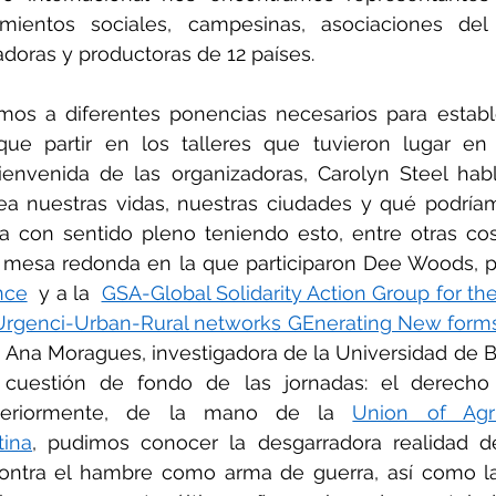
ientos sociales, campesinas, asociaciones del t
gadoras y productoras de 12 países.
timos a diferentes ponencias necesarios para establ
e partir en los talleres que tuvieron lugar en l
bienvenida de las organizadoras, Carolyn Steel hab
a nuestras vidas, nuestras ciudades y qué podríam
da con sentido pleno teniendo esto, entre otras cos
nce
  y a la  
GSA-Global Solidarity Action Group for th
Urgenci-Urban-Rural networks GEnerating New forms
y Ana Moragues, investigadora de la Universidad de Ba
 cuestión de fondo de las jornadas: el derecho
steriormente, de la mano de la 
Union of Agri
tina
, pudimos conocer la desgarradora realidad de
ontra el hambre como arma de guerra, así como las 