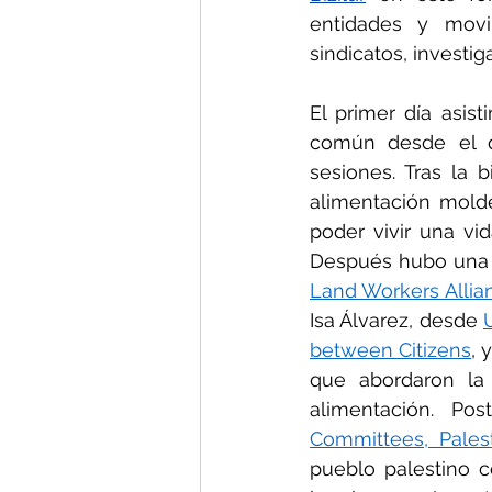
entidades y movim
sindicatos, investi
El primer día asis
común desde el qu
sesiones. Tras la 
alimentación molde
poder vivir una vi
Land Workers Allia
Isa Álvarez, desde 
between Citizens
, 
que abordaron la
alimentación. Po
Committees, Pales
pueblo palestino c