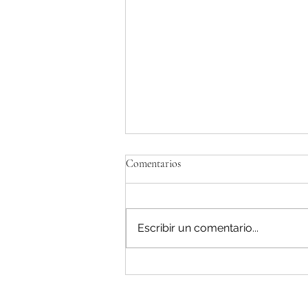
Comentarios
Escribir un comentario...
Una hoja de ruta que mira al
pasado: nuestra posición sobre la
Estrategia Ganadera y el Plan de