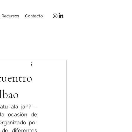
Recursos
Contacto
cuentro
ilbao
tu ala jan? – 
a ocasión de 
reflexionar y debatir sobre el derecho a la alimentación en Bilbao. Organizado por 
de diferentes 