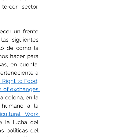
ercer sector, 
ecer un frente 
as siguientes 
ló de cómo la 
os hacer para 
as, en cuenta. 
Después hubo una mesa redonda en la que participaron Dee Woods, perteneciente a 
e Right to Food
, 
 of exchanges 
rcelona, en la 
 humano a la 
cultural Work 
 la lucha del 
políticas del 